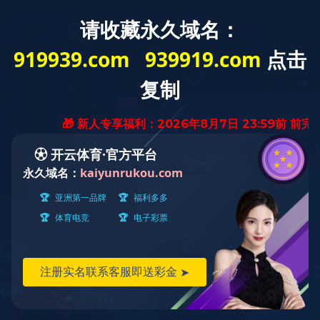
语言版本
Senyuan Profile
九游（中国）