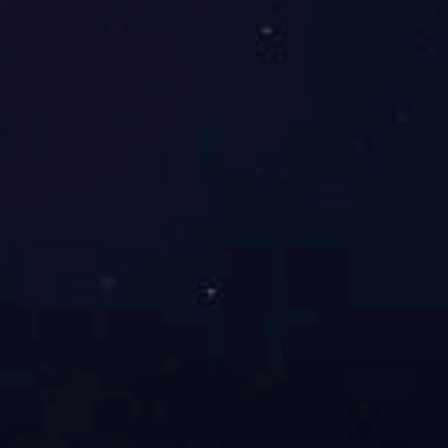
观照明系统；以智能逆变器、箱式变电站为主的光伏、风力
发电设备。其中，森源电气已经从电气设备供应商和电气设
备总包商，转变成为电力工程整体解决方案的提供商，产品
相继装备了国家九游（中国）、长江三峡、黄河小浪底、西
气东输、南水北调、郑州地铁、新郑机场、孟加拉重油电
站、马来西亚鑫盛钢铁厂等国内外重点工程。