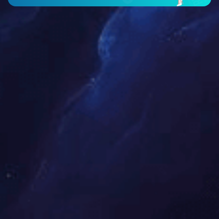
电气制造
您当前的位置：
首页
九游（中国）
电气制造


电气制造板块拥有国家企业技术中心、国家博士后科研工
作站，中压大功率变频国家工程实验室，荣获2013年度河南
省省长质量奖。先后承担国家重大电力装备自主化、新型电
力电子器件产业化、战略型新兴产业、能源装备技改、智能
装备制造等专项重点项目，参与了近五十项国家标准和行业
标准的制定。同时，公司多项产品在荷兰KEMA实验站通过完
整型式试验，斩获“Complete”级认证证书。目前公司获得
1000多项专利授权，其中发明专利100多项。