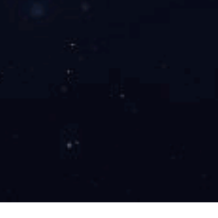
近年来，森源以“创新驱动”为抓手，以“大项目带动”为依
托，采取“产品加芯片”,“销售加金融”的策略，围绕“大电气”战
略和新能源风力、光伏发电的目标，大力推进模块化预制
舱、SVG、逆变器、特种箱式变电站等全系列的新能源发电
专用设备、新能源汽车充电设备等的市场占有率。