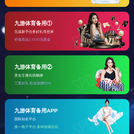
汽车制造
新能源发电
现代服务业
联系我们
森源人才