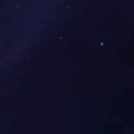
主要生产智能型高、中压发、输、配电装置以及变压器
及其元器件；电能质量治理装置；交、直流智能充电桩
（站）；以风光互补路灯、LED灯具为主的市政、工矿、景