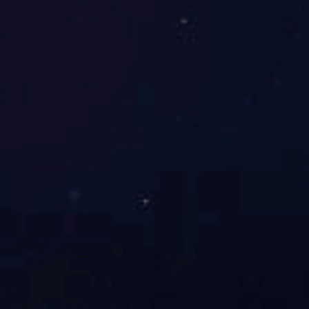
发布日期： 2025-10-09
10月1日至7日，森源集团董事局主席楚金甫带队，集团高中
层管理团队近60人赴深圳华为，围绕“锻造敢战能胜的干部队
伍、推动企业数智化转型升级”进行集中培训学习。开班仪式
上，楚金甫表示这次大规模、高规格来华为进行培训学习是
森源33年发展和学习史上的一个里程碑，也是公司再发展之
助学兴教显担当 情系教师暖人心 ——森源集团 榆林森源希望学校基金会 举行教师节座谈会
年的一项重要举措。他要求大家要...