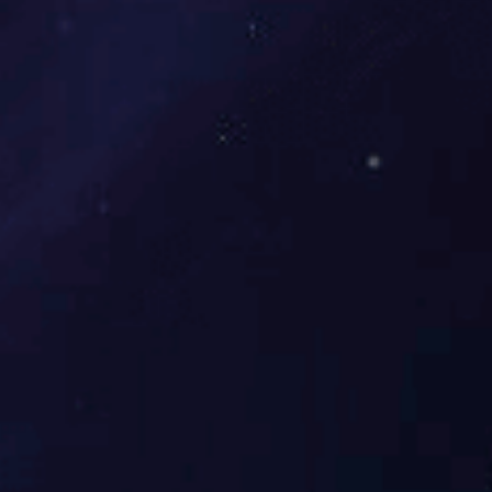
发布日期： 2026-01-02
元月一日晚，森源大礼堂华灯璀璨、暖意融融、掌声阵阵，
森源集团2025年度“十大突出贡献奖”颁奖大会在此举行。森源
集团党委书记楚金甫携集团高管与公司干部员工代表齐聚一
堂，共同表彰在2025年工作中表现突出的个人和团队，共庆
元旦佳节。
森源集团高中层管理团队赴深圳华为培训学习： 锻造敢战能胜的干部队伍，推动企业数智化转型升级！