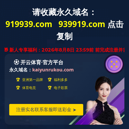
语言版本
Senyuan Profile
九游（中国）