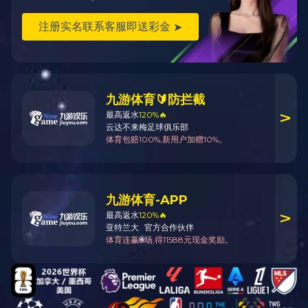
Senyuan Profile
Senyuan Profile