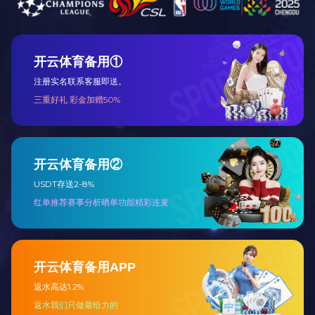
Senyuan Profile
Senyuan Profile
新闻中心
集团新闻